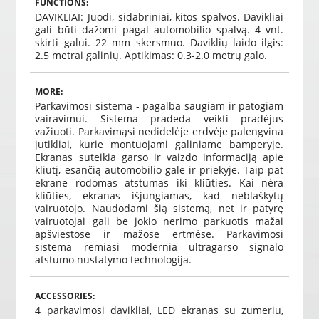
FUNCTIONS:
DAVIKLIAI: Juodi, sidabriniai, kitos spalvos. Davikliai
gali būti dažomi pagal automobilio spalvą. 4 vnt.
skirti galui. 22 mm skersmuo. Daviklių laido ilgis:
2.5 metrai galinių. Aptikimas: 0.3-2.0 metrų galo.
MORE:
Parkavimosi sistema - pagalba saugiam ir patogiam
vairavimui. Sistema pradeda veikti pradėjus
važiuoti. Parkavimąsi nedidelėje erdvėje palengvina
jutikliai, kurie montuojami galiniame bamperyje.
Ekranas suteikia garso ir vaizdo informaciją apie
kliūtį, esančią automobilio gale ir priekyje. Taip pat
ekrane rodomas atstumas iki kliūties. Kai nėra
kliūties, ekranas išjungiamas, kad neblaškytų
vairuotojo. Naudodami šią sistemą, net ir patyrę
vairuotojai gali be jokio nerimo parkuotis mažai
apšviestose ir mažose ertmėse. Parkavimosi
sistema remiasi modernia ultragarso signalo
atstumo nustatymo technologija.
ACCESSORIES:
4 parkavimosi davikliai, LED ekranas su zumeriu,