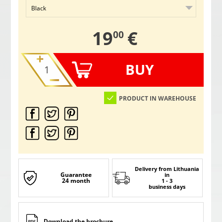
,
19
€
00
BUY
PRODUCT IN WAREHOUSE
Delivery from Lithuania
Guarantee
in
24 month
1 - 3
business days
Download the brochure