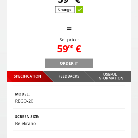
Change
=
Set price:
,
59
€
00
ORDER IT
PMC-190 Parking system in the mirror
USEFUL
SPECIFICATION
FEEDBACKS
,
59
€
INFORMATION
00
Choosed
MODEL:
REGO-20
SCREEN SIZE:
Be ekrano