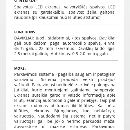
SCREEN SIZE:
Spalvotas LED ekranas, vaivorykštės spalvos. LED
ekranas su garsiakalbiu, spalvos: žalia, geltona,
raudona (priklausomai nuo kliūties atstumo).
FUNCTIONS:
DAVIKLIAI: Juodi, sidabriniai, kitos spalvos. Davikliai
gali būti dažomi pagal automobilio spalvą. 4 vnt.
skirti galui. 22 mm skersmuo. Daviklių laido ilgis:
2.5 metrai galinių. Aptikimas: 0.3-2.0 metrų galo.
MORE:
Parkavimosi sistema - pagalba saugiam ir patogiam
vairavimui. Sistema pradeda veikti pradėjus
važiuoti. Parkavimąsi nedidelėje erdvėje palengvina
jutikliai, kurie montuojami galiniame bamperyje.
Ekranas suteikia garso ir vaizdo informaciją apie
kliūtį, esančią automobilio gale ir priekyje. Taip pat
ekrane rodomas atstumas iki kliūties. Kai nėra
kliūties, ekranas išjungiamas, kad neblaškytų
vairuotojo. Naudodami šią sistemą, net ir patyrę
vairuotojai gali be jokio nerimo parkuotis mažai
apšviestose ir mažose ertmėse. Parkavimosi