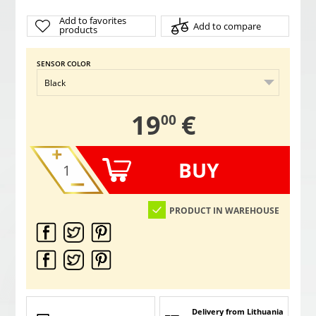
Add to favorites
Add to compare
products
SENSOR COLOR
,
19
€
00
BUY
PRODUCT IN WAREHOUSE
Delivery from Lithuania