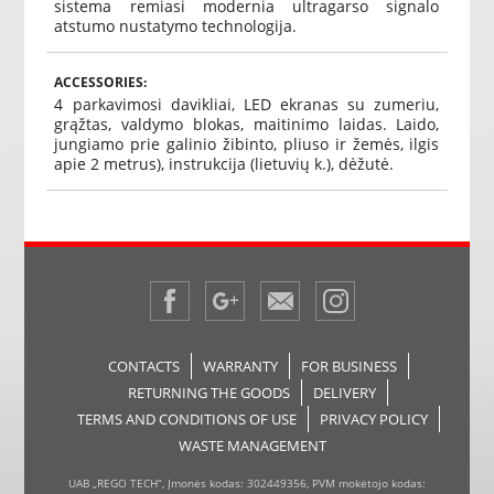
sistema remiasi modernia ultragarso signalo
atstumo nustatymo technologija.
ACCESSORIES:
4 parkavimosi davikliai, LED ekranas su zumeriu,
grąžtas, valdymo blokas, maitinimo laidas. Laido,
jungiamo prie galinio žibinto, pliuso ir žemės, ilgis
apie 2 metrus), instrukcija (lietuvių k.), dėžutė.
CONTACTS
WARRANTY
FOR BUSINESS
RETURNING THE GOODS
DELIVERY
TERMS AND CONDITIONS OF USE
PRIVACY POLICY
WASTE MANAGEMENT
UAB „REGO TECH“, Įmonės kodas: 302449356, PVM mokėtojo kodas: