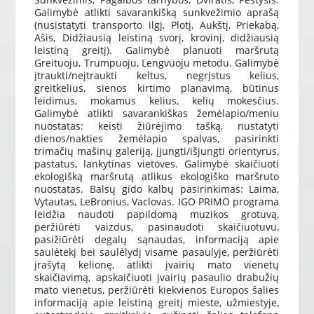
Galimybė atlikti savarankišką sunkvežimio aprašą
(nusistatyti transporto ilgį, Plotį, Aukštį, Priekabą,
Ašis, Didžiausią leistiną svorį, krovinį, didžiausią
leistiną greitį). Galimybė planuoti maršrutą
Greituoju, Trumpuoju, Lengvuoju metodu.
Galimybė
įtraukti/neįtraukti keltus, negrįstus kelius,
greitkelius, sienos kirtimo planavimą, būtinus
leidimus, mokamus kelius, kelių mokesčius.
Galimybė atlikti savarankiškas žemėlapio/meniu
nuostatas: keisti žiūrėjimo tašką, nustatyti
dienos/nakties žemėlapio spalvas, pasirinkti
trimačių mašinų galeriją, įjungti/išjungti orientyrus,
pastatus, lankytinas vietoves. Galimybė skaičiuoti
ekologišką maršrutą atlikus ekologiško maršruto
nuostatas. Balsų gido kalbų pasirinkimas: Laima,
Vytautas, LeBronius, Vaclovas.
IGO PRIMO programa
leidžia naudoti papildomą muzikos grotuvą,
peržiūrėti vaizdus, pasinaudoti skaičiuotuvu,
pasižiūrėti degalų sąnaudas, informaciją apie
saulėtekį bei saulėlydį visame pasaulyje, peržiūrėti
įrašytą kelionę, atlikti įvairių mato vienetų
skaičiavimą, apskaičiuoti įvairių pasaulio drabužių
mato vienetus, peržiūrėti kiekvienos Europos šalies
informaciją apie leistiną greitį mieste, užmiestyje,