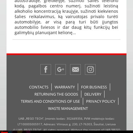
autostradoje, greitkelyje, sužinoti šalies telefono
kodą, pagalbos centro numerį, sužinoti leistiną
alkoholio koncentraciją kraujyje, sužinoti kiekvienos
šalies reikalavimus, ką vairuotojas privalo turėti
automobilyje, ar visą parą turi būti įjungtos
automobilio šviesos ir dar daug kitų funkcijų bei
galimybių planuojant kelionę...
CONTACTS
WARRANTY
FOR BUSINESS
RETURNING THE GOODS
DELIVERY
TERMS AND CONDITIONS OF USE
PRIVACY POLICY
WASTE MANAGEMENT
UAB „REGO TECH“, Įmonės kodas: 302449356, PVM mokėtojo kodas:
LT100005005917, Adresas: Vilniaus g. 230, LT-76303, Šiauliai, Lietuva
© UAB „REGO TECH“. All rights reserved. Without the consent of UAB "REGO