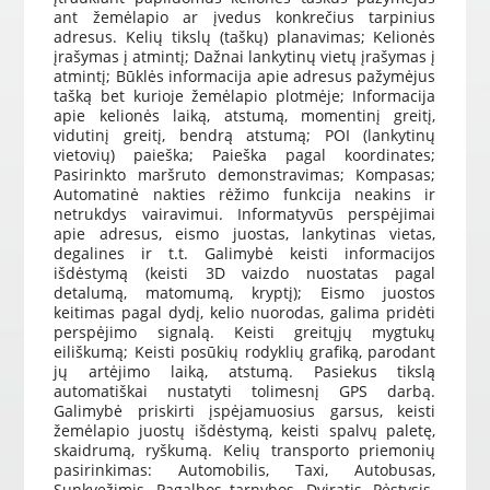
ant žemėlapio ar įvedus konkrečius tarpinius
adresus. Kelių tikslų (taškų) planavimas; Kelionės
įrašymas į atmintį; Dažnai lankytinų vietų įrašymas į
atmintį;
Būklės informacija apie adresus pažymėjus
tašką bet kurioje žemėlapio plotmėje; Informacija
apie kelionės laiką, atstumą, momentinį greitį,
vidutinį greitį, bendrą atstumą; POI (lankytinų
vietovių) paieška; Paieška pagal koordinates;
Pasirinkto maršruto demonstravimas; Kompasas;
Automatinė nakties rėžimo funkcija neakins ir
netrukdys vairavimui. Informatyvūs perspėjimai
apie adresus, eismo juostas, lankytinas vietas,
degalines ir t.t. Galimybė keisti informacijos
išdėstymą (keisti 3D vaizdo nuostatas pagal
detalumą, matomumą, kryptį); Eismo juostos
keitimas pagal dydį, kelio nuorodas, galima pridėti
perspėjimo signalą. Keisti greitųjų mygtukų
eiliškumą; Keisti posūkių rodyklių grafiką, parodant
jų artėjimo laiką, atstumą. Pasiekus tikslą
automatiškai nustatyti tolimesnį GPS darbą.
Galimybė priskirti įspėjamuosius garsus, keisti
žemėlapio juostų išdėstymą, keisti spalvų paletę,
skaidrumą, ryškumą. Kelių transporto priemonių
pasirinkimas: Automobilis, Taxi, Autobusas,
Sunkvežimis, Pagalbos tarnybos, Dviratis, Pėstysis.