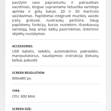
pasižymi savo paprastumu ir patraukliais
vaizdiniais, lengvai suprantama lietuviška vartotojo
aplinka ir gidų balsai, 2D ir 3D maršruto
vaizdavimas. Papildomai integruoti muzikos, vaizdo
įrašų grotuvai, nuotraukų peržiūra. Daug
papildomų funkcijų, kurios nustebins išrankiausią
vartotoją, kaip antai: kalbų pasirinkimas, išskirtinis
objektų nustatymas.
ACCESSORIES:
USB kabelis, laikiklis, automobilinis pakroviklis,
manipuliatorius, naudojimosi instrukcija (lietuvių
kalba), pakuotė.
SCREEN RESOLUTION:
800x480 px.
TYPE:
CPU: 800 MHz
SCREEN SIZE: