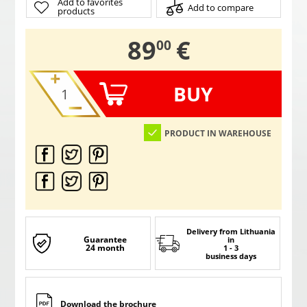
Add to favorites
Add to compare
products
,
89
€
00
BUY
PRODUCT IN WAREHOUSE
Delivery from Lithuania
Guarantee
in
24 month
1 - 3
business days
Download the brochure