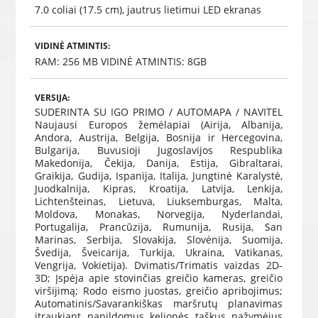
7.0 coliai (17.5 cm), jautrus lietimui LED ekranas
VIDINĖ ATMINTIS:
RAM: 256 MB
VIDINĖ ATMINTIS: 8GB
VERSIJA:
SUDERINTA SU IGO PRIMO / AUTOMAPA / NAVITEL
Naujausi Europos žemėlapiai (Airija, Albanija,
Andora, Austrija, Belgija, Bosnija ir Hercegovina,
Bulgarija, Buvusioji Jugoslavijos Respublika
Makedonija, Čekija, Danija, Estija, Gibraltarai,
Graikija, Gudija, Ispanija, Italija, Jungtinė Karalystė,
Juodkalnija, Kipras, Kroatija, Latvija, Lenkija,
Lichtenšteinas, Lietuva, Liuksemburgas, Malta,
Moldova, Monakas, Norvegija, Nyderlandai,
Portugalija, Prancūzija, Rumunija, Rusija, San
Marinas, Serbija, Slovakija, Slovėnija, Suomija,
Švedija, Šveicarija, Turkija, Ukraina, Vatikanas,
Vengrija, Vokietija). Dvimatis/Trimatis vaizdas 2D-
3D; Įspėja apie stovinčias greičio kameras, greičio
viršijimą; Rodo eismo juostas, greičio apribojimus;
Automatinis/Savarankiškas maršrutų planavimas
įtraukiant papildomus kelionės taškus pažymėjus